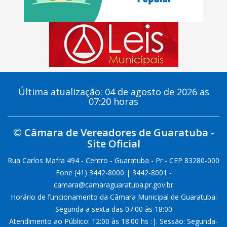
Última atualização: 04 de agosto de 2026 as
07:20 horas
© Câmara de Vereadores de Guaratuba -
Site Oficial
Rua Carlos Mafra 494 - Centro - Guaratuba - Pr - CEP 83280-000
Fone (41) 3442-8000 | 3442-8001 -
camara@camaraguaratuba.pr.gov.br
Horário de funcionamento da Câmara Municipal de Guaratuba:
Segunda a sexta das 07:00 às 18:00
Atendimento ao Público: 12:00 às 18:00 hs :|: Sessão: Segunda-