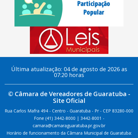
Última atualização: 04 de agosto de 2026 as
07:20 horas
© Câmara de Vereadores de Guaratuba -
Site Oficial
Rua Carlos Mafra 494 - Centro - Guaratuba - Pr - CEP 83280-000
Fone (41) 3442-8000 | 3442-8001 -
camara@camaraguaratuba.pr.gov.br
Horário de funcionamento da Câmara Municipal de Guaratuba: