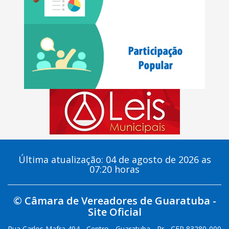
Última atualização: 04 de agosto de 2026 as
07:20 horas
© Câmara de Vereadores de Guaratuba -
Site Oficial
Rua Carlos Mafra 494 - Centro - Guaratuba - Pr - CEP 83280-000